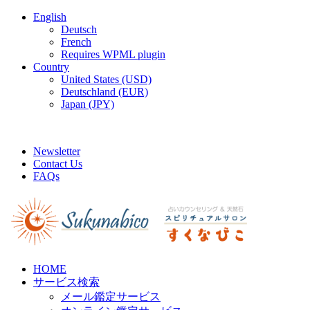
English
Deutsch
French
Requires WPML plugin
Country
United States (USD)
Deutschland (EUR)
Japan (JPY)
FREE SHIPPING FOR ALL ORDERS OF $150
Newsletter
Contact Us
FAQs
HOME
サービス検索
メール鑑定サービス