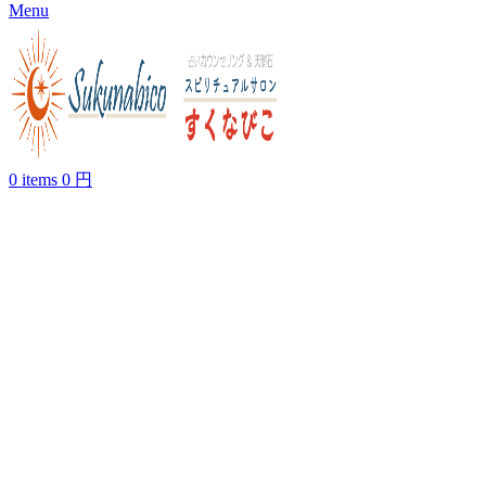
Menu
0
items
0
円