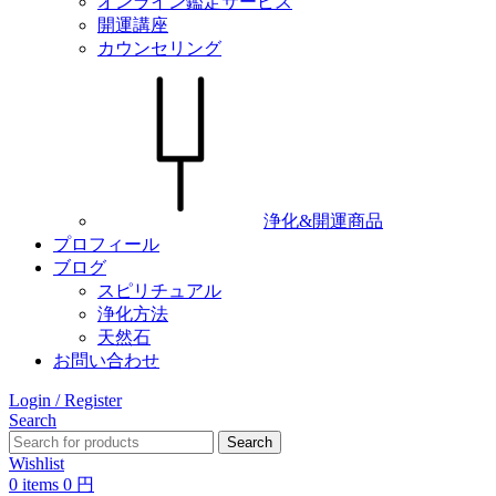
オンライン鑑定サービス
開運講座
カウンセリング
浄化&開運商品
プロフィール
ブログ
スピリチュアル
浄化方法
天然石
お問い合わせ
Login / Register
Search
Search
Wishlist
0
items
0
円