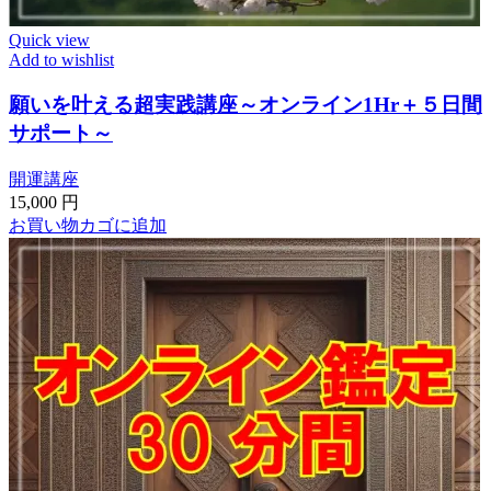
Quick view
Add to wishlist
願いを叶える超実践講座～オンライン1Hr＋５日間
サポート～
開運講座
15,000
円
お買い物カゴに追加