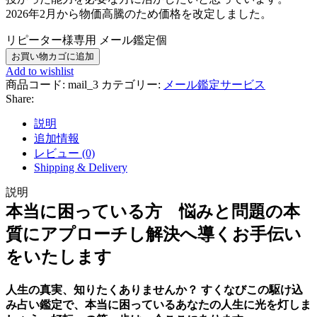
2026年2月から物価高騰のため価格を改定しました。
リピーター様専用 メール鑑定個
お買い物カゴに追加
Add to wishlist
商品コード:
mail_3
カテゴリー:
メール鑑定サービス
Share:
説明
追加情報
レビュー (0)
Shipping & Delivery
説明
本当に困っている方 悩みと問題の本
質にアプローチし解決へ導くお手伝い
をいたします
人生の真実、知りたくありませんか？ すくなびこの駆け込
み占い鑑定で、本当に困っているあなたの人生に光を灯しま