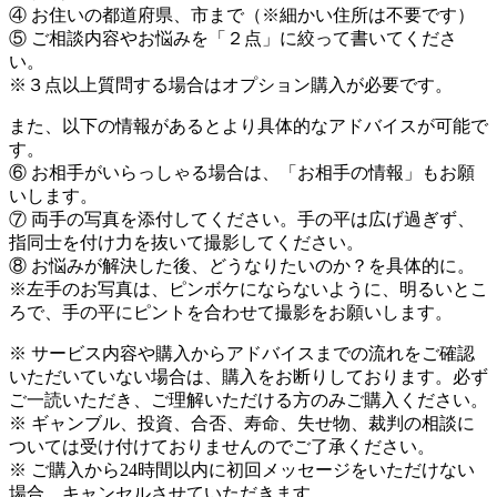
④ お住いの都道府県、市まで（※細かい住所は不要です）
⑤ ご相談内容やお悩みを「２点」に絞って書いてくださ
い。
※３点以上質問する場合はオプション購入が必要です。
また、以下の情報があるとより具体的なアドバイスが可能で
す。
⑥ お相手がいらっしゃる場合は、「お相手の情報」もお願
いします。
⑦ 両手の写真を添付してください。手の平は広げ過ぎず、
指同士を付け力を抜いて撮影してください。
⑧ お悩みが解決した後、どうなりたいのか？を具体的に。
※左手のお写真は、ピンボケにならないように、明るいとこ
ろで、手の平にピントを合わせて撮影をお願いします。
※ サービス内容や購入からアドバイスまでの流れをご確認
いただいていない場合は、購入をお断りしております。必ず
ご一読いただき、ご理解いただける方のみご購入ください。
※ ギャンブル、投資、合否、寿命、失せ物、裁判の相談に
ついては受け付けておりませんのでご了承ください。
※ ご購入から24時間以内に初回メッセージをいただけない
場合、キャンセルさせていただきます。