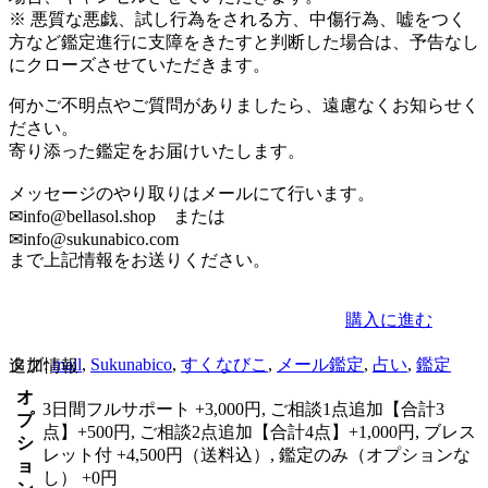
※ 悪質な悪戯、試し行為をされる方、中傷行為、嘘をつく
方など鑑定進行に支障をきたすと判断した場合は、予告なし
にクローズさせていただきます。
何かご不明点やご質問がありましたら、遠慮なくお知らせく
ださい。
寄り添った鑑定をお届けいたします。
メッセージのやり取りはメールにて行います。
✉info@bellasol.shop または
✉info@sukunabico.com
まで上記情報をお送りください。
購入に進む
タグ:
mail
,
Sukunabico
,
すくなびこ
,
メール鑑定
,
占い
,
鑑定
追加情報
オ
3日間フルサポート +3,000円, ご相談1点追加【合計3
プ
点】+500円, ご相談2点追加【合計4点】+1,000円, ブレス
シ
レット付 +4,500円（送料込）, 鑑定のみ（オプションな
ョ
し） +0円