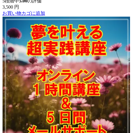
5段階中
5.00
の評価
3,500
円
お買い物カゴに追加