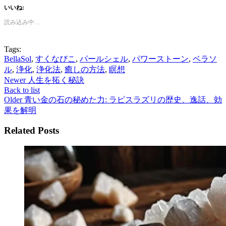
いいね:
読み込み中…
Tags:
BellaSol
,
すくなびこ
,
パールシェル
,
パワーストーン
,
ベラソ
ル
,
浄化
,
浄化法
,
癒しの方法
,
瞑想
Newer
人生を拓く秘訣
Back to list
Older
青い金の石の秘めた力: ラピスラズリの歴史、逸話、効
果を解明
Related Posts