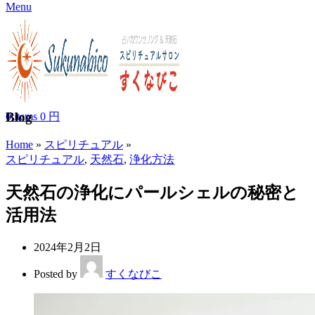
Menu
Blog
0
items
0
円
Home
»
スピリチュアル
»
スピリチュアル
,
天然石
,
浄化方法
天然石の浄化にパールシェルの秘密と
活用法
2024年2月2日
Posted by
すくなびこ