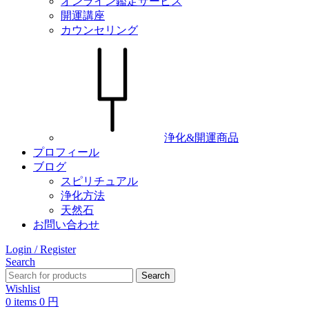
オンライン鑑定サービス
開運講座
カウンセリング
浄化&開運商品
プロフィール
ブログ
スピリチュアル
浄化方法
天然石
お問い合わせ
Login / Register
Search
Search
Wishlist
0
items
0
円