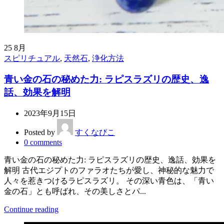
25
8月
スピリチュアル
,
天然石
,
浄化方法
青い金の石の秘めた力: ラピスラズリの歴史、逸
話、効果を解明
2023年9月15日
Posted by
すくなびこ
0
comments
青い金の石の秘めた力: ラピスラズリの歴史、逸話、効果を
解明 古代エジプトのファラオたちが愛し、神秘的な魅力で
人々を惹きつけるラピスラズリ。 その深い青色は、「青い
金の石」とも呼ばれ、その美しさとパ...
Continue reading