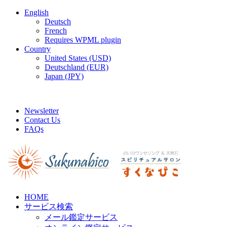
English
Deutsch
French
Requires WPML plugin
Country
United States (USD)
Deutschland (EUR)
Japan (JPY)
FREE SHIPPING FOR ALL ORDERS OF $150
Newsletter
Contact Us
FAQs
HOME
サービス検索
メール鑑定サービス