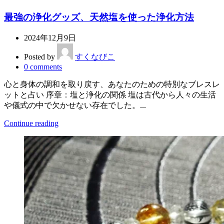
最強の浄化グッズ、天然塩を使った浄化方法
2024年12月9日
Posted by
すくなびこ
0
comments
心と身体の調和を取り戻す、あなたのための特別なブレスレ
ットと占い 序章：塩と浄化の関係 塩は古代から人々の生活
や儀式の中で欠かせない存在でした。...
Continue reading