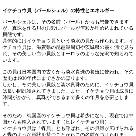
イケチョウ貝（パールシェル）の特性とエネルギー
パールシェルは、その名前（パール）からも想像できます
が、真珠を作る貝の貝殻にパールが何粒か埋め込まれている
貝殻です。
具体的にはイケチョウ貝という淡水の貝から作られます。イ
ケチョウ貝は、滋賀県の琵琶湖周辺や茨城県の霞ヶ浦で見ら
れ、その美しい白い貝殻とオーロラのような光沢で知られて
います。
この貝は日本国内で古くから淡水真珠の養殖に使われ、その
歴史は1930年代にまでさかのぼります。
しかし、その美しい貝殻と淡水真珠のために、イケチョウ貝
は長い間乱獲されてきました。また、イケチョウ貝は成長に
時間がかかり、真珠ができるまで多くの年月を必要としま
す。
そのため、純国産のイケチョウ貝は希少になり、現在では中
国からも輸入されています（ヒレイケチョウ貝）。
イケチョウ貝は「蝶貝」とも呼ばれ、その貝殻が広げられる
と蝶のような形状を持つことからこの名前がつけられまし