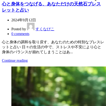
×
×
心と身体をつなげる、あなただけの天然石ブレス
レットと占い
2024年9月12日
Posted by
すくなびこ
0
comments
心と身体の調和を取り戻す、あなたのための特別なブレスレ
ットと占い 日々の生活の中で、ストレスや不安により心と
身体のバランスが崩れてしまうことはあ...
Continue reading